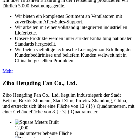
Mit über 18 Jahren Erfahrung in der Herstellung produzieren wir
jährlich 5.000 Beatmungsgeräte.
Wir bieten ein komplettes Sortiment an Ventilatoren mit
zuverlässigem After-Sales-Support.
Wir arbeiten mit einer vollständig integrierten industriellen
Lieferkette.
Unsere Produkte werden unter strikter Einhaltung nationaler
Standards hergestellt.
Wir bieten vielfältige technische Lösungen zur Erfüllung der
Kundenbedürfnisse und beliefern Kunden weltweit mit in
China hergestellten Produkten.
Mehr
Zibo Hengding Fan Co., Ltd.
Zibo Hengding Fan Co., Ltd. liegt im Industriepark der Stadt
Beijiao, Bezirk Zhoucun, Stadt Zibo, Provinz Shandong, China,
und erstreckt sich über eine Fläche von 12.{1}} Quadratmetern, mit
einer Gebäudefläche von 8.{ {3}} Quadratmeter.
12,000
Quadratmeter bebaute Fläche