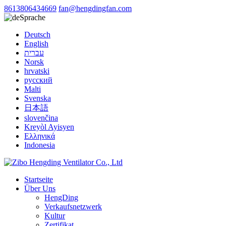
8613806434669
fan@hengdingfan.com
Sprache
Deutsch
English
עברית
Norsk
hrvatski
русский
Malti
Svenska
日本語
slovenčina
Kreyòl Ayisyen
Ελληνικά
Indonesia
Startseite
Über Uns
HengDing
Verkaufsnetzwerk
Kultur
Zertifikat